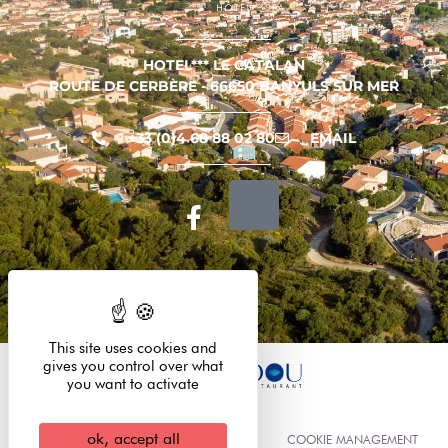
HOTEL*** LE CATALAN
ROUTE DE CERBÈRE - 66650 BANYULS SUR MER
+33 (0)4 68 88 02 80
EMAIL
This site uses cookies and
gives you control over what
you want to activate
ok, accept all
LEGAL INFORMATION
COOKIE MANAGEMENT