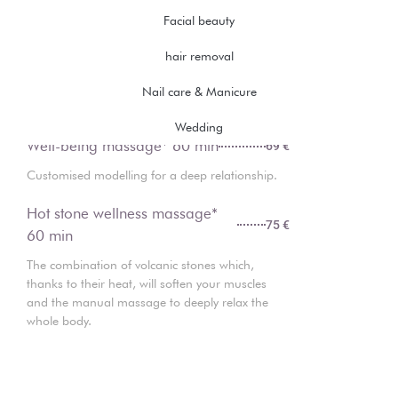
Facial beauty
Care
hair removal
Wellness massage* 30 min
40 €
Nail care & Manicure
Customised modelling for deep relaxation.
Wedding
Well-being massage* 60 min
69 €
Customised modelling for a deep relationship.
Hot stone wellness massage*
75 €
60 min
The combination of volcanic stones which,
thanks to their heat, will soften your muscles
and the manual massage to deeply relax the
whole body.