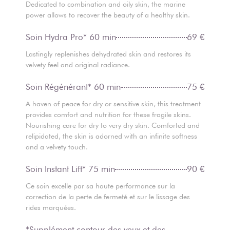
Dedicated to combination and oily skin, the marine
power allows to recover the beauty of a healthy skin.
Soin Hydra Pro* 60 min
69 €
Lastingly replenishes dehydrated skin and restores its
velvety feel and original radiance.
Soin Régénérant* 60 min
75 €
A haven of peace for dry or sensitive skin, this treatment
provides comfort and nutrition for these fragile skins.
Nourishing care for dry to very dry skin. Comforted and
relipidated, the skin is adorned with an infinite softness
and a velvety touch.
Soin Instant Lift* 75 min
90 €
Ce soin excelle par sa haute performance sur la
correction de la perte de fermeté et sur le lissage des
rides marquées.
*Supplément contour des yeux et des