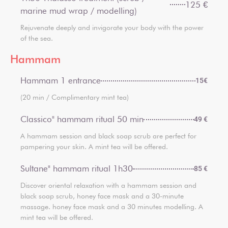
125 €
marine mud wrap / modelling)
Rejuvenate deeply and invigorate your body with the power
of the sea.
Hammam
Hammam 1 entrance
15€
(20 min / Complimentary mint tea)
Classico" hammam ritual 50 min
49 €
A hammam session and black soap scrub are perfect for
pampering your skin. A mint tea will be offered.
Sultane" hammam ritual 1h30
85 €
Discover oriental relaxation with a hammam session and
black soap scrub, honey face mask and a 30-minute
massage. honey face mask and a 30 minutes modelling. A
mint tea will be offered.