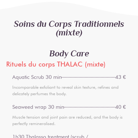
Soins du Corps Traditionnels
(mixte)
Body Care
Rituels du corps THALAC (mixte)
Aquatic Scrub 30 min
43 €
Incomparable exfoliant to reveal skin texture, refines and
delicately perfumes the body.
Seaweed wrap 30 min
40 €
Muscle tension and joint pain are reduced, and the body is
perfectly remineralised.
1h30 Thalasso treatment (scrub /