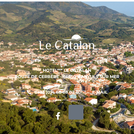
HOTEL*** LE CATALAN
ROUTE DE CERBÈRE - 66650 BANYULS SUR MER
+33 (0)4 68 88 02 80
E-MAIL