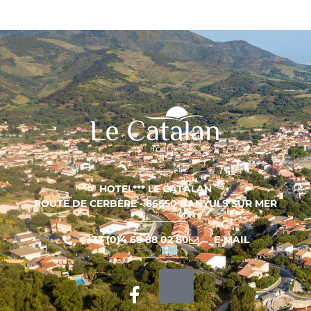
HOTEL*** LE CATALAN
ROUTE DE CERBÈRE - 66650 BANYULS SUR MER
+33 (0)4 68 88 02 80
E-MAIL