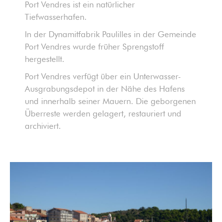
Port Vendres ist ein natürlicher
Tiefwasserhafen.
In der Dynamitfabrik Paulilles in der Gemeinde
Port Vendres wurde früher Sprengstoff
hergestellt.
Port Vendres verfügt über ein Unterwasser-
Ausgrabungsdepot in der Nähe des Hafens
und innerhalb seiner Mauern. Die geborgenen
Überreste werden gelagert, restauriert und
archiviert.