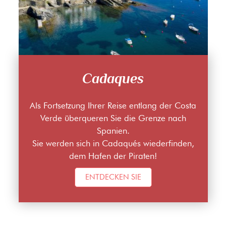
Cadaques
Als Fortsetzung Ihrer Reise entlang der Costa
Verde überqueren Sie die Grenze nach
Spanien.
Sie werden sich in Cadaqués wiederfinden,
dem Hafen der Piraten!
ENTDECKEN SIE