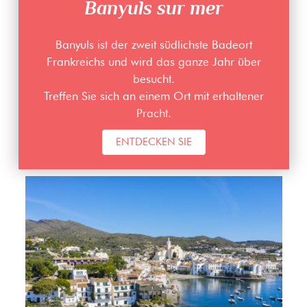
Banyuls sur mer
Banyuls ist der zweit südlichste Badeort
Frankreichs und wird das ganze Jahr über
besucht.
Treffen Sie sich an einem Ort mit erhaltener
Pracht.
ENTDECKEN SIE