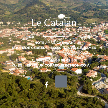
HOTEL*** LE CATALAN
ROUTE DE CERBÈRE - 66650 BANYULS SUR MER
+33 (0)4 68 88 02 80
ENVÍE UN CORREO ELECTRÓNICO A