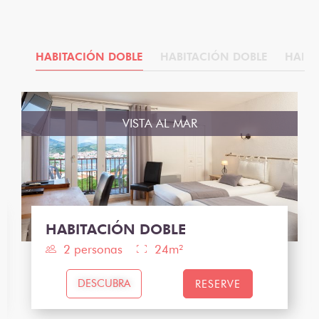
IOR
HABITACIÓN DOBLE
HABITACIÓN DOBLE
HABIT
VISTA AL MAR
HABITACIÓN DOBLE
2 personas
24m²
DESCUBRA
RESERVE