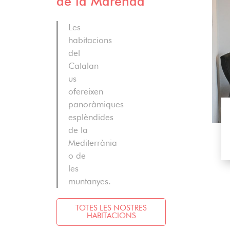
de la Marenda
Les
habitacions
del
Catalan
us
ofereixen
panoràmiques
DESCOBRIR
esplèndides
 JUNIOR
de la
nt
26 m²
RESERVE
Mediterrània
o de
les
muntanyes.
TOTES LES NOSTRES
HABITACIONS