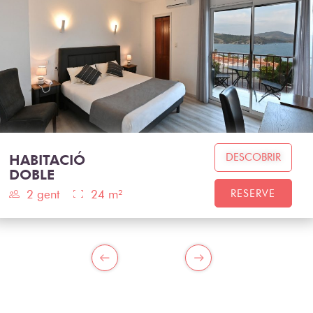
DESCOBRIR
HABITACIÓ
DOBLE
2 gent
24 m²
RESERVE
PREVIOUS
NEXT