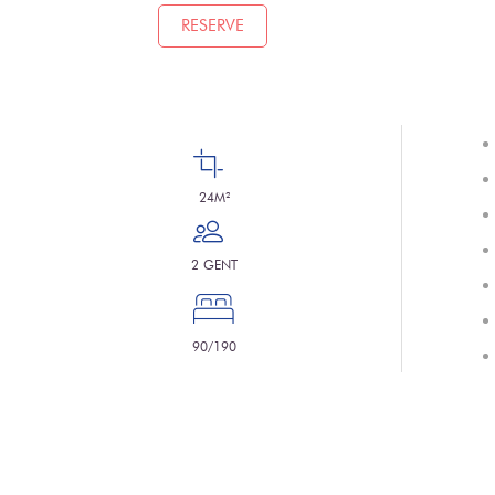
RESERVE
24M²
2 GENT
90/190