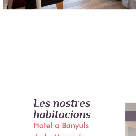
CHAMBRE 1 PERSONNE
SUITE JUNIOR
Les nostres
habitacions
VISTES MAR
Hotel a Banyuls