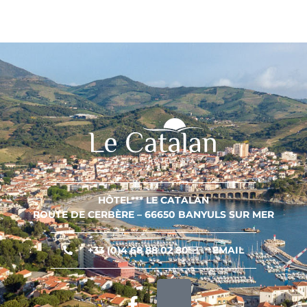
HÔTEL*** LE CATALAN
ROUTE DE CERBÈRE – 66650 BANYULS SUR MER
+33 (0)4 68 88 02 80
EMAIL