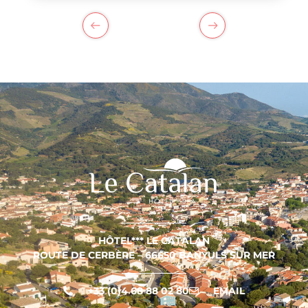
PREVIOUS
NEXT
HÔTEL*** LE CATALAN
ROUTE DE CERBÈRE – 66650 BANYULS SUR MER
+33 (0)4 68 88 02 80
EMAIL