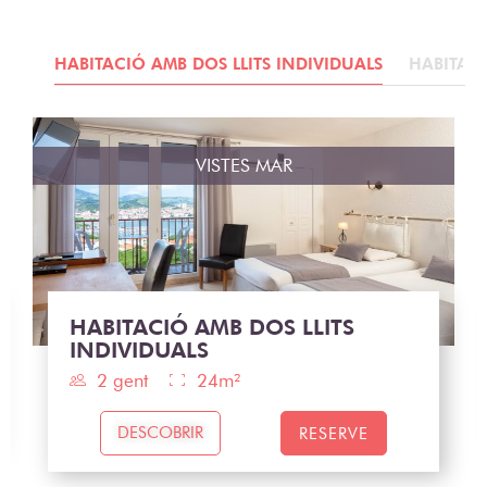
IOR
HABITACIÓ AMB DOS LLITS INDIVIDUALS
HABITAC
VISTES MAR
HABITACIÓ AMB DOS LLITS
INDIVIDUALS
2 gent
24m²
DESCOBRIR
RESERVE