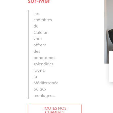
sur-Mer
Les
chambres
du
Catalan
vous
offrent
des
panoramas
DÉCOUVRIR
 JUNIOR
splendides
face à
rsonnes
26 m²
RÉSERVER
la
Méditerranée
ou aux
montagnes.
TOUTES NOS
CHAMBRES