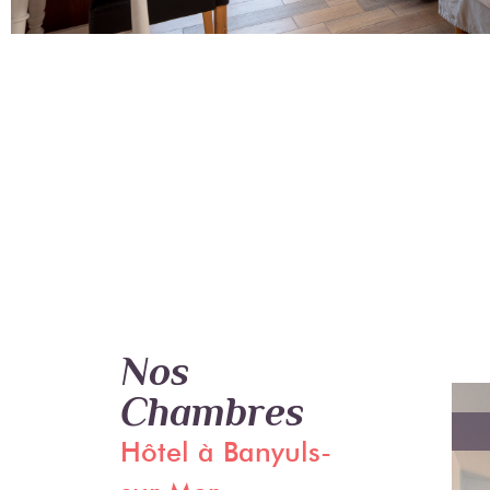
CHAMBRE 1 PERSONNE
SUITE JUNIOR
Nos
Chambres
VUE MER
Hôtel à Banyuls-