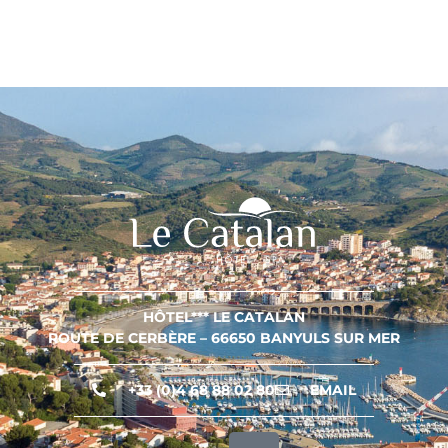
HÔTEL*** LE CATALAN
ROUTE DE CERBÈRE – 66650 BANYULS SUR MER
+33 (0)4 68 88 02 80
EMAIL