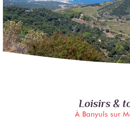
Loisirs & 
À Banyuls sur M