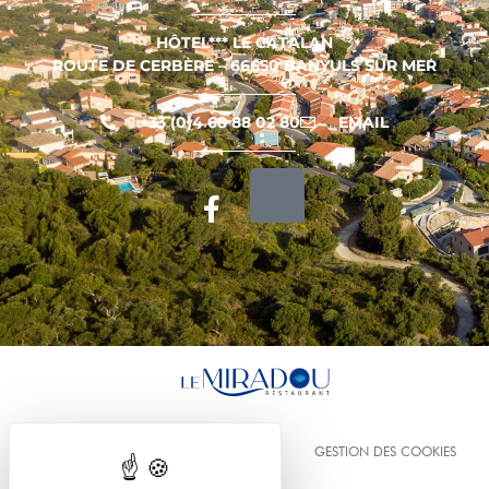
HÔTEL*** LE CATALAN
ROUTE DE CERBÈRE – 66650 BANYULS SUR MER
+33 (0)4 68 88 02 80
EMAIL
AVÍS LEGAL
GESTION DES COOKIES